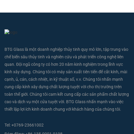
BTG Glass là một doanh nghiệp thủy tinh quy mô lớn, tập trung vào
chế biến sâu thủy tinh và nghiên cứu và phát triển công nghệ liên
quan. Đội ngũ công ty có hơn 20 năm kinh nghiệm trong lĩnh vực
kính xây dựng. Chúng tôi có máy sản xuất tiên tiến để cắt kính, mài
cạnh, ủ, cán, cách nhiệt, in kỹ thuật số, v.v. Chúng tôi nhấn mạnh
cung cấp kính xây dựng chất lượng tuyệt vời cho thị trường trên
toàn thế giới. Chúng tôi cam kết cung cấp các sản phẩm chất lượng
cao và dịch vụ một cửa tuyệt vời. BTG Glass nhấn mạnh vào việc
thiết lập lợi ích kinh doanh chung với khách hàng của chúng tôi.
Tel:
+0769-23661002