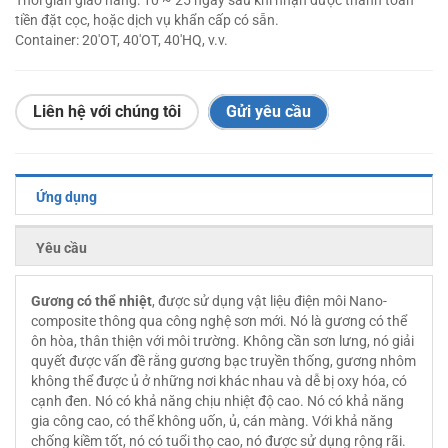
Thời gian giao hàng: 10 ~ 25 ngày sau khi nhận được thanh toán
tiền đặt cọc, hoặc dịch vụ khẩn cấp có sẵn.
Container: 20'OT, 40'OT, 40'HQ, v.v.
Liên hệ với chúng tôi
Gửi yêu cầu
Ứng dụng
Yêu cầu
Gương có thể nhiệt
, được sử dụng vật liệu điện môi Nano-
composite thông qua công nghệ sơn mới. Nó là gương có thể
ôn hòa, thân thiện với môi trường. Không cần sơn lưng, nó giải
quyết được vấn đề rằng gương bạc truyền thống, gương nhôm
không thể được ủ ở những nơi khác nhau và dễ bị oxy hóa, có
cạnh đen. Nó có khả năng chịu nhiệt độ cao. Nó có khả năng
gia công cao, có thể không uốn, ủ, cán màng. Với khả năng
chống kiềm tốt, nó có tuổi thọ cao, nó được sử dụng rộng rãi.