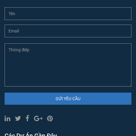
GỬI YÊU CẦU
Các Dự Án Gần Đây