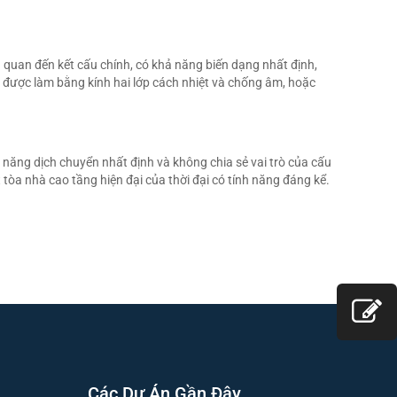
 quan đến kết cấu chính, có khả năng biến dạng nhất định,
u được làm bằng kính hai lớp cách nhiệt và chống âm, hoặc
ả năng dịch chuyển nhất định và không chia sẻ vai trò của cấu
 tòa nhà cao tầng hiện đại của thời đại có tính năng đáng kể.
Các Dự Án Gần Đây