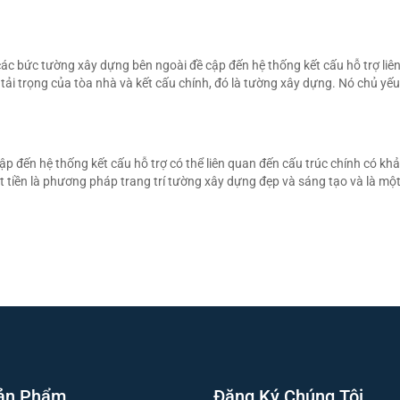
ác bức tường xây dựng bên ngoài đề cập đến hệ thống kết cấu hỗ trợ liên
tải trọng của tòa nhà và kết cấu chính, đó là tường xây dựng. Nó chủ yế
cập đến hệ thống kết cấu hỗ trợ có thể liên quan đến cấu trúc chính có kh
ặt tiền là phương pháp trang trí tường xây dựng đẹp và sáng tạo và là một
ản Phẩm
Đăng Ký Chúng Tôi