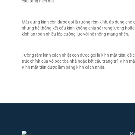
cao tầng hiện đại.
Mặt dựng kính còn được gọi là tường rèm kính, áp dụng cho c
nhưng hệ thống kết cấu kính không chia sẻ trọng lượng hoặc 
kính an toàn nhiều lớp cường lực với hệ thống mạng nhện.
Tường rèm kính cách nhiệt còn được gọi là kính mặt tiền, đề 
trúc chính của vỏ bọc tòa nhà hoặc kết cấu trang trí. Kính m
Kính mặt tiền được làm bằng kính cách nhiệt.
S