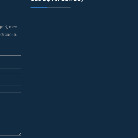
gợi ý, mẹo
ới các ưu