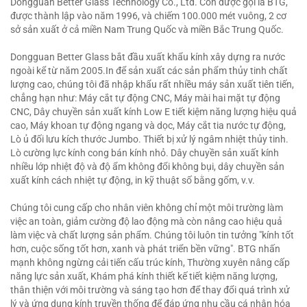
Dongguan Better Glass Technology Co., Ltd. Còn được gọi là BTG,
được thành lập vào năm 1996, và chiếm 100.000 mét vuông, 2 cơ
sở sản xuất ở cả miền Nam Trung Quốc và miền Bắc Trung Quốc.
Dongguan Better Glass bắt đầu xuất khẩu kính xây dựng ra nước
ngoài kể từ năm 2005.In để sản xuất các sản phẩm thủy tinh chất
lượng cao, chúng tôi đã nhập khẩu rất nhiều máy sản xuất tiên tiến,
chẳng hạn như: Máy cắt tự động CNC, Máy mài hai mặt tự động
CNC, Dây chuyền sản xuất kính Low E tiết kiệm năng lượng hiệu quả
cao, Máy khoan tự động ngang và dọc, Máy cắt tia nước tự động,
Lò ủ đối lưu kích thước Jumbo. Thiết bị xử lý ngâm nhiệt thủy tinh.
Lò cường lực kính cong bán kính nhỏ. Dây chuyền sản xuất kính
nhiều lớp nhiệt độ và độ ẩm không đổi không bụi, dây chuyền sản
xuất kính cách nhiệt tự động, in kỹ thuật số bằng gốm, v.v.
Chúng tôi cung cấp cho nhân viên không chỉ một môi trường làm
việc an toàn, giảm cường độ lao động mà còn nâng cao hiệu quả
làm việc và chất lượng sản phẩm. Chúng tôi luôn tin tưởng "kính tốt
hơn, cuộc sống tốt hơn, xanh và phát triển bền vững". BTG nhấn
mạnh không ngừng cải tiến cấu trúc kính, Thường xuyên nâng cấp
năng lực sản xuất, Khám phá kính thiết kế tiết kiệm năng lượng,
thân thiện với môi trường và sáng tạo hơn để thay đổi quá trình xử
lý và ứng dụng kính truyền thống để đáp ứng nhu cầu cá nhân hóa