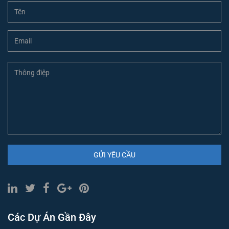
GỬI YÊU CẦU
Các Dự Án Gần Đây