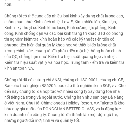
hơn.
Chúng tôi có thể cung cấp nhiều loại kính xây dựng chất lượng cao,
chẳng hạn như: Kính cách nhiệt Low E, Kính nhiều lớp, Kính lụa,
Kính in kỹ thuật số Kính khắc laser, Kính cường lực phẳng, Kính
cong, Kính chống đạn và các loại kính trang trí khác.BTG có phòng
thí nghiệm kiểm tra kính hoàn hảo với các kỹ thuật tiên tiến có
phương tiện hiện đại quản lý khoa học và thiết bị đo lường chất
lượng chính xác, chúng tôi đã phát triển một hệ thống hoàn chỉnh
của QC, chẳng hạn như: Kiểm tra hiệu suất quang học và nhiệt.
Kiểm tra hiệu suất vật lý và hóa học. Trung tâm kiểm tra và kiểm tra
kính an toàn, v.v.
Chúng tôi đã có chứng chỉ ANSI, chứng chỉ ISO 9001, chứng chỉ CE,
Báo cáo thử nghiệm BS6206, báo cáo thử nghiệm kính SGP, v.v. Cho
đến nay chúng tôi đã hợp tác với nhiều công ty xây dựng tòa nhà
nổi tiếng cả trong và ngoài nước. Chẳng hạn như sân bay Đà Nẵng
ở Việt Nam. Chu Hải Chimelongdu Holiday Resort, v.v.Talents là kho
báu quý giá nhất của DONGGUAN BETTER GLASS, và là động lực
kinh doanh của công ty. Chúng tôi đã thành lập một đội ngũ trẻ,
những người đổi mới, tinh vi và quản lý tốt.