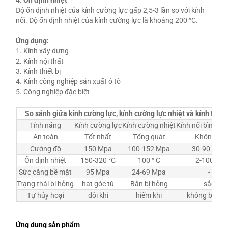
4. Ổn định nhiệt
Độ ổn định nhiệt của kính cường lực gấp 2,5-3 lần so với kính
nổi. Độ ổn định nhiệt của kính cường lực là khoảng 200 °C.
Ứng dụng:
1. Kính xây dựng
2. Kính nội thất
3. Kính thiết bị
4. Kính công nghiệp sản xuất ô tô
5. Công nghiệp đặc biệt
So sánh giữa kính cường lực, kính cường lực nhiệt và kính thườ
Tính năng
Kính cường lực
Kính cường nhiệt
Kính nổi bình t
An toàn
Tốt nhất
Tổng quát
Không ai
Cường độ
150 Mpa
100-152 Mpa
30-90 Mpa
Ổn định nhiệt
150-320 °C
100 ° C
2-100 °C
Sức căng bề mặt
95 Mpa
24-69 Mpa
-
Trạng thái bị hỏng
hạt góc tù
Bắn bị hỏng
sắc
Tự hủy hoại
đôi khi
hiếm khi
không bao gi
Ứng dụng sản phẩm