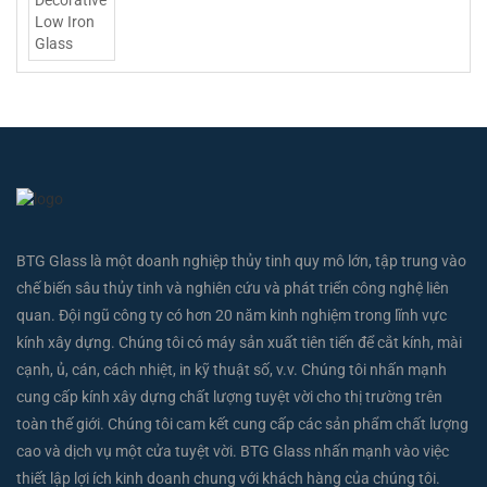
BTG Glass là một doanh nghiệp thủy tinh quy mô lớn, tập trung vào
chế biến sâu thủy tinh và nghiên cứu và phát triển công nghệ liên
quan. Đội ngũ công ty có hơn 20 năm kinh nghiệm trong lĩnh vực
kính xây dựng. Chúng tôi có máy sản xuất tiên tiến để cắt kính, mài
cạnh, ủ, cán, cách nhiệt, in kỹ thuật số, v.v. Chúng tôi nhấn mạnh
cung cấp kính xây dựng chất lượng tuyệt vời cho thị trường trên
toàn thế giới. Chúng tôi cam kết cung cấp các sản phẩm chất lượng
cao và dịch vụ một cửa tuyệt vời. BTG Glass nhấn mạnh vào việc
thiết lập lợi ích kinh doanh chung với khách hàng của chúng tôi.