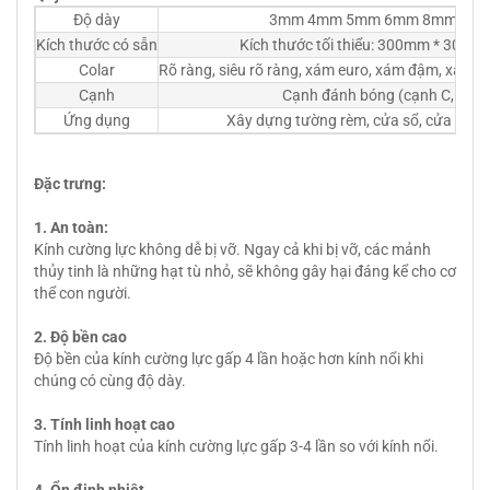
Độ dày
3mm 4mm 5mm 6mm 8mm 10m
Kích thước có sẵn
Kích thước tối thiểu: 300mm * 300m
Colar
Rõ ràng, siêu rõ ràng, xám euro, xám đậm, xanh l
Cạnh
Cạnh đánh bóng (cạnh C, cạnh b
Ứng dụng
Xây dựng tường rèm, cửa sổ, cửa ra vào
Đặc trưng:
1. An toàn:
Kính cường lực không dễ bị vỡ. Ngay cả khi bị vỡ, các mảnh
thủy tinh là những hạt tù nhỏ, sẽ không gây hại đáng kể cho cơ
thể con người.
2. Độ bền cao
Độ bền của kính cường lực gấp 4 lần hoặc hơn kính nổi khi
chúng có cùng độ dày.
3. Tính linh hoạt cao
Tính linh hoạt của kính cường lực gấp 3-4 lần so với kính nổi.