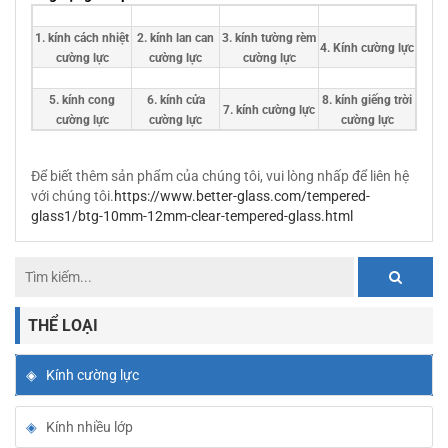
1. kính cách nhiệt
2. kính lan can
3. kính tường rèm
4. Kính cường lực
cường lực
cường lực
cường lực
5. kính cong
6. kính cửa
8. kính giếng trời
7. kính cường lực
cường lực
cường lực
cường lực
Để biết thêm sản phẩm của chúng tôi, vui lòng nhấp để liên hệ
với chúng tôi.
https://www.better-glass.com/tempered-
glass1/btg-10mm-12mm-clear-tempered-glass.html
THỂ LOẠI
Kính cường lực
Kính nhiều lớp